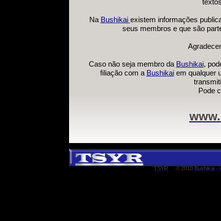
textos
Na
Bushikai
existem informações public
seus membros e que são parte
Agradece
Caso não seja membro da
Bushikai
, pode
filiação com a
Bushikai
em qualquer u
transmit
Pode c
www.
TSYR
© 2010
Bushikai -
i