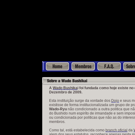
An old version of the Flash plugin 
A
Wado Bushika
i foi fundada como hoje existe no 
Dezembro de 2009.
Esta instituição surge da vontade dos
Dojo
e seus m
existisse de forma institucionalizada um grupo de pr
Wado-
Ryu
não condicionado a outra politica que nã
do Bushido num espiríto de irmandade e sem imposi
ou condicionada por politicas que não as do interes
membros.
Como tal, está estabelecida como
branch oficial
da
alem dos seus estatutos, reconhece apenas nesta in