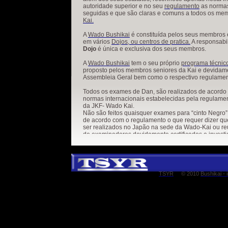
autoridade superior e no seu
regulamento
as norma
seguidas e que são claras e comuns a todos os me
Kai
.
A
Wado Bushikai
é constituída pelos seus membros 
em vários
Dojos, ou centros de pratica.
A responsabi
Dojo
é única e exclusiva dos seus membros.
A
Wado Bushikai
tem o seu próprio
programa técnic
proposto pelos membros seniores da Kai e devida
Assembleia Geral bem como o respectivo regulame
Todos os exames de Dan, são realizados de acordo 
normas internacionais estabelecidas pela regulamen
da JKF-
Wado Kai.
Não são feitos quaisquer exames para “cinto Negro
de acordo com o regulamento o que requer dizer 
ser realizados no Japão na sede da Wado-
Kai ou r
de examinadores devidamente certificados e invest
para tal pelo mencionado regulamento.
São atribuídas graduações de Kyu, pela Wado Bushi
também está de acordo com o regulamento internaci
exames são conduzidos de acordo com o regulamen
estabelecido para tal, também chamado de programa
TSYR
© 2010
Bushikai -
i
pode ser consultado na área de membros e está disp
membros da Wado Bushikai.